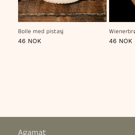
Bolle med pistasj
Wienerbrø
Vanlig
46 NOK
Vanlig
46 NOK
pris
pris
Agamat