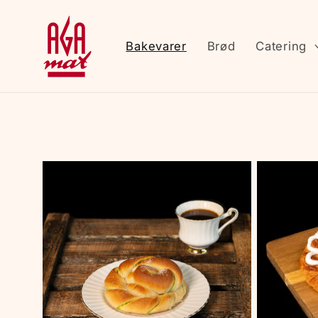
Gå
videre til
innholdet
Bakevarer
Brød
Catering