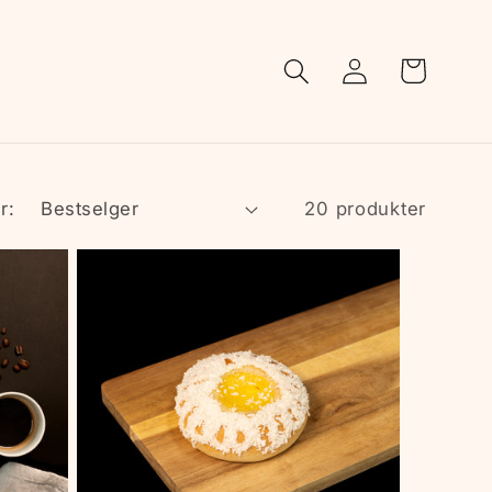
Logg
Handlekurv
inn
r:
20 produkter