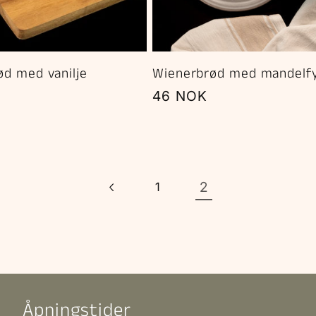
d med vanilje
Wienerbrød med mandelfy
Vanlig
46 NOK
pris
2
1
Åpningstider