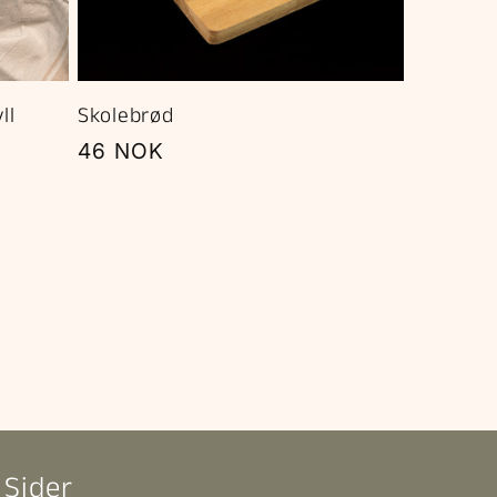
ll
Skolebrød
Vanlig
46 NOK
pris
Sider