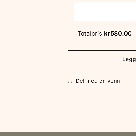
Totalpris
kr
580.00
Legg
Del med en venn!