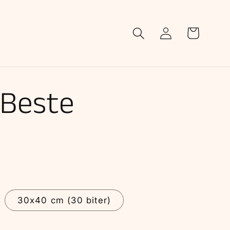
Logg
Handlekurv
inn
 Beste
30x40 cm (30 biter)