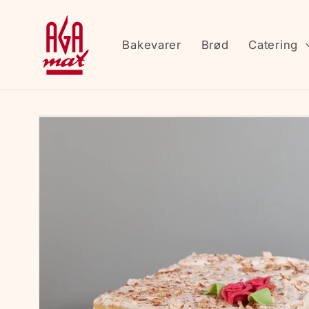
Gå
videre til
innholdet
Bakevarer
Brød
Catering
Hopp til
produktinformasjon