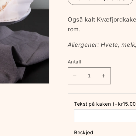
Også kalt Kvæfjordkake
rom.
Allergener: Hvete, melk
Antall
Senk
Øk
antallet
antallet
for
for
Verdens
Verdens
Tekst på kaken (+kr15.00
Beste
Beste
Beskjed